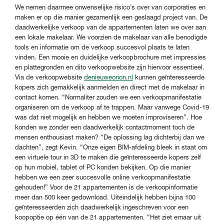
We nemen daarmee onwenselijke risico’s over van corporaties en
maken er op die manier gezamenlijk een geslaagd project van. De
daadwerkelijke verkoop van de appartementen laten we over aan
een lokale makelaar. We voorzien de makelaar van alle benodigde
tools en informatie om de verkoop succesvol plaats te laten
vinden. Een mooie en duidelijke verkoopbrochure met impressies
en plattegronden en dito verkoopwebsite zijn hiervoor essentieel.
Via de verkoopwebsite
denieuweorion.nl
kunnen geïnteresseerde
kopers zich gemakkelijk aanmelden en direct met de makelaar in
contact komen. “Normaliter zouden we een verkoopmanifestatie
organiseren om de verkoop af te trappen. Maar vanwege Covid-19
was dat niet mogelijk en hebben we moeten improviseren”. Hoe
konden we zonder een daadwerkelijk contactmoment toch de
mensen enthousiast maken? “De oplossing lag dichterbij dan we
dachten”, zegt Kevin. “Onze eigen BIM-afdeling bleek in staat om
een virtuele tour in 3D te maken die geïnteresseerde kopers zelf
op hun mobiel, tablet of PC konden bekijken. Op die manier
hebben we een zeer succesvolle online verkoopmanifestatie
gehouden!” Voor de 21 appartementen is de verkoopinformatie
meer dan 500 keer gedownload. Uiteindelijk hebben bijna 100
geïnteresseerden zich daadwerkelijk ingeschreven voor een
koopoptie op één van de 21 appartementen. “Het ziet ernaar uit