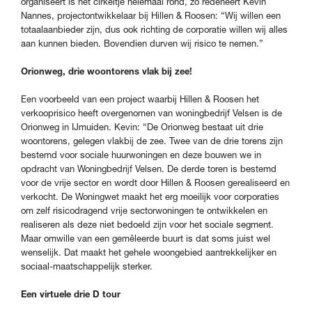
organiseert is het cirkeltje helemaal rond, zo redeneert Kevin
Nannes, projectontwikkelaar bij Hillen & Roosen: “Wij willen een
totaalaanbieder zijn, dus ook richting de corporatie willen wij alles
aan kunnen bieden. Bovendien durven wij risico te nemen.”
Orionweg, drie woontorens vlak bij zee!
Een voorbeeld van een project waarbij Hillen & Roosen het
verkooprisico heeft overgenomen van woningbedrijf Velsen is de
Orionweg in IJmuiden. Kevin: “De Orionweg bestaat uit drie
woontorens, gelegen vlakbij de zee. Twee van de drie torens zijn
bestemd voor sociale huurwoningen en deze bouwen we in
opdracht van Woningbedrijf Velsen. De derde toren is bestemd
voor de vrije sector en wordt door Hillen & Roosen gerealiseerd en
verkocht. De Woningwet maakt het erg moeilijk voor corporaties
om zelf risicodragend vrije sectorwoningen te ontwikkelen en
realiseren als deze niet bedoeld zijn voor het sociale segment.
Maar omwille van een gemêleerde buurt is dat soms juist wel
wenselijk. Dat maakt het gehele woongebied aantrekkelijker en
sociaal-maatschappelijk sterker.
Een virtuele drie D tour