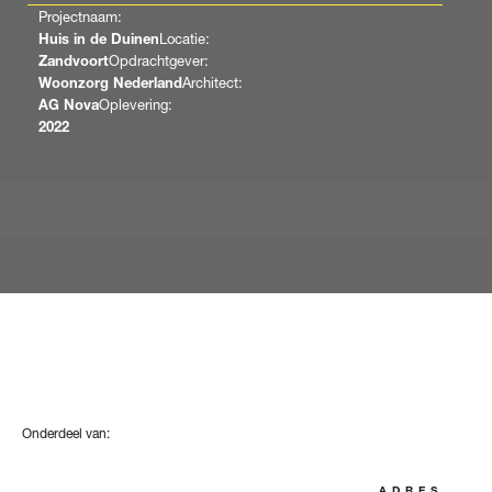
Projectnaam:
Huis in de Duinen
Locatie:
Zandvoort
Opdrachtgever:
Woonzorg Nederland
Architect:
AG Nova
Oplevering:
2022
Onderdeel van:
ADRES