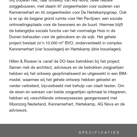
Wij bouwen hier, naar ontwerp van AG Nova, twee nieuwe
zorggebouwen, met daarin 97 zorgeenheden voor ouderen van
Kennemerhart en 45 zorgeenheden voor De Hartekampgroep. Ook
is er op de begane grond ruimte voor Het Paviljoen: een sociale
ontmoetingsplaats voor de bewoners en de buurt. Hiermee blijft
de belangrijke sociale functie van het voormalige Huis in de
Duinen behouden voor de gebruikers en de wijk. Het gehele
project beslaat zo’n 10.000 m² BVO, onderverdeeld in complex
Kennemerhart (vier bouwlagen) en Hartekamp (drie bouwlagen).
Hillen & Roosen is vanaf de DO-fase betrokken bij het project.
Samen met de architect, adviseurs en de betrokken zorgpartijen
hebben wij het ontwerp geoptimaliseerd en uitgewerkt in een BIM-
model, waarmee wij het gehele ontwerp hebben getoetst en
verder verbeterd, bijvoorbeeld met behulp van clash testen. Om
de eisen en wensen van beide zorgpartijen optimaal te integreren,
hebben wij verschillende ontwerpsessies georganiseerd met
Woonzorg Nederland, Kennemerhart, Hartekamp, AG Nova en de
adviseurs.
SPECIFICATIES