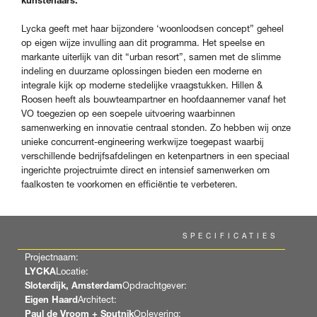
kunstenaars.
Lycka geeft met haar bijzondere ‘woonloodsen concept” geheel
op eigen wijze invulling aan dit programma. Het speelse en
markante uiterlijk van dit “urban resort”, samen met de slimme
indeling en duurzame oplossingen bieden een moderne en
integrale kijk op moderne stedelijke vraagstukken. Hillen &
Roosen heeft als bouwteampartner en hoofdaannemer vanaf het
VO toegezien op een soepele uitvoering waarbinnen
samenwerking en innovatie centraal stonden. Zo hebben wij onze
unieke concurrent-engineering werkwijze toegepast waarbij
verschillende bedrijfsafdelingen en ketenpartners in een speciaal
ingerichte projectruimte direct en intensief samenwerken om
faalkosten te voorkomen en efficiëntie te verbeteren.
SPECIFICATIES
Projectnaam:
LYCKA
Locatie:
Sloterdijk, Amsterdam
Opdrachtgever:
Eigen Haard
Architect:
Paul de Vroom + Sputnik
Oplevering: