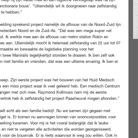
ionaris bouw’. “Uiteindelijk wil ik doorgroeien naar zelfstandig
d te hebben.”
beelding sprekend project namelijk de afbouw van de Noord-Zuid lijn
 Amsterdam Noord en de Zuid-As. “Dat was een mega super vet
tijd. Ik werkte mee aan de afbouw van metro station Rokin en
es aan. Uiteindelijk mocht ik helemaal zelfstandig van 22 uur tot 07
k maakte en bewaakte de logistieke planning voor het
ee Manirails tegelijkertijd stonden te draaien. Ik ben zelf ook
met familie en vrienden, dat was een ultieme ervaring. Ik ben er
 keep. Zijn eerste project was het bouwen van het Huid Medisch
een mooi project waar ik veel geleerd heb. Een medisch Centrum
agingen met zich mee. Raymond Kollmuss nam mij de eerste
ertrok heb ik zelfstandig het project Paasheuvel mogen afronden.”
oelt echt als een familie bedrijf. Nu we samen zijn gegaan met
dget is. Er komen nu aanvragen binnen van wooncorporaties voor
erking kwamen. Voor mij is het vooral belangrijk dat ik leuke
en niet te vergeten alle activiteiten die worden georganiseerd.
 voor de bouwvak. Er is niets waarvoor ik weg zou willen. Ook in