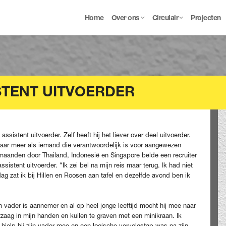
Home
Over ons
Circulair
Projecten
STENT UITVOERDER
sistent uitvoerder. Zelf heeft hij het liever over deel uitvoerder.
maar meer als iemand die verantwoordelijk is voor aangewezen
e maanden door Thailand, Indonesië en Singapore belde een recruiter
ssistent uitvoerder. “Ik zei bel na mijn reis maar terug. Ik had niet
 zat ik bij Hillen en Roosen aan tafel en dezelfde avond ben ik
 vader is aannemer en al op heel jonge leeftijd mocht hij mee naar
zaag in mijn handen en kuilen te graven met een minikraan. Ik
 hielp hij zijn vader mee en een logische vervolgstap was na zijn