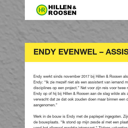
ENDY EVENWEL – ASSI
Endy werkt sinds november 2017 bij Hillen & Roosen als as
Endy: “Ik zie mezelf niet als een assistent van iemand 
disciplines op een project.” Net voor zijn reis voor twe
Endy op of hij bij Hillen & Roosen aan de slag wilde als a
verwacht dat ze dat ook zouden doen maar binnen een dag
aangenomen.”
Werk in de bouw is Endy met de paplepel ingegoten. Zijn
de bouwplaats. “Ik stond op mijn zesde al met een plaat
vond het allemaal machtig interssant.” Tijdens vakanties