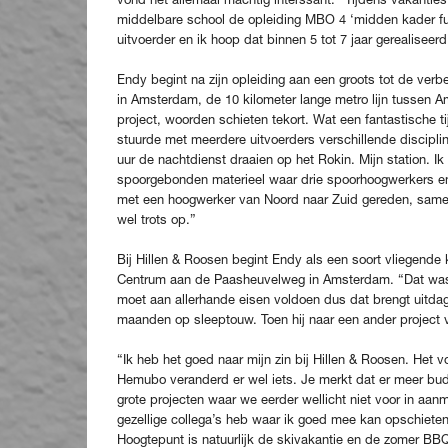
middelbare school de opleiding MBO 4 ‘midden kader funct
uitvoerder en ik hoop dat binnen 5 tot 7 jaar gerealiseer
Endy begint na zijn opleiding aan een groots tot de ver
in Amsterdam, de 10 kilometer lange metro lijn tussen
project, woorden schieten tekort. Wat een fantastische 
stuurde met meerdere uitvoerders verschillende disciplin
uur de nachtdienst draaien op het Rokin. Mijn station. I
spoorgebonden materieel waar drie spoorhoogwerkers en tw
met een hoogwerker van Noord naar Zuid gereden, samen 
wel trots op.”
Bij Hillen & Roosen begint Endy als een soort vliegende
Centrum aan de Paasheuvelweg in Amsterdam. “Dat was 
moet aan allerhande eisen voldoen dus dat brengt uitd
maanden op sleeptouw. Toen hij naar een ander project v
“Ik heb het goed naar mijn zin bij Hillen & Roosen. Het v
Hemubo veranderd er wel iets. Je merkt dat er meer bu
grote projecten waar we eerder wellicht niet voor in aanm
gezellige collega’s heb waar ik goed mee kan opschieten 
Hoogtepunt is natuurlijk de skivakantie en de zomer BBQ