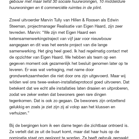
gebouw met maar liefst 30 sociale huurwoningen, 10 middeldure
huurwoningen en 6 commerciële ruimtes in de plint.
Zowel uitvoerder Marvin Tully van Hillen & Roosen als Edwin
Steeman, projectmanager Realisatie van Eigen Haard, zijn zeer
tevreden. Marvin: “We zijn met Eigen Haard een
ketensamenwerkingstraject van vijf jaar voor nieuwbouw
aangegaan en dit was het eerste project van die lange
samenwerking. Het ging heel goed. Ik had regelmatig contact met
de opzichter van Eigen Haard. We hebben als team op een
gegeven moment ook gezamenlijk het besluit genomen later op te
leveren. Er was wat vertraging, met name door
grondwerkzaamheden die niet door ons zijn uitgevoerd. Maar wij
wilden wel ons twee-weken-installatieprotocol goed uitvoeren. Dat
betekent dat we echt alle installaties laten draaien en uitproberen,
zodat we zeker weten dat bewoners geen rare dingen
tegenkomen. Dat is ook zo gegaan. De bewoners zijn ontzettend
gelukkig en zoals je ziet zijn zij al volop aan het klussen en
verhuizen.”
Bij de bergingen kom ik een dame tegen die zichtbaar ontroerd is.
Ze vertelt dat ze uit de buurt komt, maar dat haar huis op de
nominatie staat om gesloopt te worden. Ze heeft gebruik gemaakt