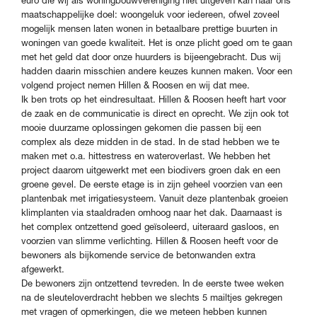
euro die wij als woningbouwvereniging niet uitgeven kan naar ons
maatschappelijke doel: woongeluk voor iedereen, ofwel zoveel
mogelijk mensen laten wonen in betaalbare prettige buurten in
woningen van goede kwaliteit. Het is onze plicht goed om te gaan
met het geld dat door onze huurders is bijeengebracht. Dus wij
hadden daarin misschien andere keuzes kunnen maken. Voor een
volgend project nemen Hillen & Roosen en wij dat mee.
Ik ben trots op het eindresultaat. Hillen & Roosen heeft hart voor
de zaak en de communicatie is direct en oprecht. We zijn ook tot
mooie duurzame oplossingen gekomen die passen bij een
complex als deze midden in de stad. In de stad hebben we te
maken met o.a. hittestress en wateroverlast. We hebben het
project daarom uitgewerkt met een biodivers groen dak en een
groene gevel. De eerste etage is in zijn geheel voorzien van een
plantenbak met irrigatiesysteem. Vanuit deze plantenbak groeien
klimplanten via staaldraden omhoog naar het dak. Daarnaast is
het complex ontzettend goed geïsoleerd, uiteraard gasloos, en
voorzien van slimme verlichting. Hillen & Roosen heeft voor de
bewoners als bijkomende service de betonwanden extra
afgewerkt.
De bewoners zijn ontzettend tevreden. In de eerste twee weken
na de sleuteloverdracht hebben we slechts 5 mailtjes gekregen
met vragen of opmerkingen, die we meteen hebben kunnen