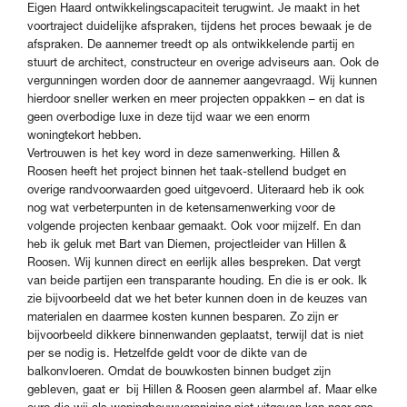
Eigen Haard ontwikkelingscapaciteit terugwint. Je maakt in het
voortraject duidelijke afspraken, tijdens het proces bewaak je de
afspraken. De aannemer treedt op als ontwikkelende partij en
stuurt de architect, constructeur en overige adviseurs aan. Ook de
vergunningen worden door de aannemer aangevraagd. Wij kunnen
hierdoor sneller werken en meer projecten oppakken – en dat is
geen overbodige luxe in deze tijd waar we een enorm
woningtekort hebben.
Vertrouwen is het key word in deze samenwerking. Hillen &
Roosen heeft het project binnen het taak-stellend budget en
overige randvoorwaarden goed uitgevoerd. Uiteraard heb ik ook
nog wat verbeterpunten in de ketensamenwerking voor de
volgende projecten kenbaar gemaakt. Ook voor mijzelf. En dan
heb ik geluk met Bart van Diemen, projectleider van Hillen &
Roosen. Wij kunnen direct en eerlijk alles bespreken. Dat vergt
van beide partijen een transparante houding. En die is er ook. Ik
zie bijvoorbeeld dat we het beter kunnen doen in de keuzes van
materialen en daarmee kosten kunnen besparen. Zo zijn er
bijvoorbeeld dikkere binnenwanden geplaatst, terwijl dat is niet
per se nodig is. Hetzelfde geldt voor de dikte van de
balkonvloeren. Omdat de bouwkosten binnen budget zijn
gebleven, gaat er bij Hillen & Roosen geen alarmbel af. Maar elke