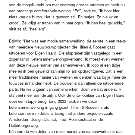
van de mogelijkheid om met voorrang door te stromen en heeft nu
een prachtige comfortabele woning. “En”, zegt ze, “ik hoor hier
niets van de buren. Het is gewoon stil. En netjes. En nieuw en
groot”. Ze krijgt er tranen van in haar ogen. “Ik ben heel gelukkig,”
sluit ze af, “heel erg”.
Edwin: “Het was een mooie samenwerking, de eerste in een reeks
van meerdere nieuwbouwprojecten die Hillen & Roosen gaat
uitvoeren voor Eigen Haard. Die afspraken zijn vastgelegd in een
zogenaamd Ketensamenwerkingsverband. Ik moest even wennen
aan deze nieuwe manier van samenwerken. Ik loop al een tijdje
mee en ik ben gewend aan mijn rol als opdrachtgever. Dat is een
meer traditionele manier van werken en denken waarbij je meer de
touwtjes in handen hebt. De bouwer is dan alleen de uitvoerende
partij. Nu we uitgaan van samenwerken, doen we dat anders. Ik
sta veel meer aan de zijlijn. Ook de ontwikkelaar van Eigen Haard
doet een stapje terug. Eind 2022 hebben we deze
ketensamenwerking in gang gezet. Hillen & Roosen is als
ketenpartner inmiddels al bezig met andere projecten zoals
Amsterdam Design District, Fred. Roeskestraat en de
Holterbergerweg.
Eén van de voordelen van deze manier van samenwerken is dat